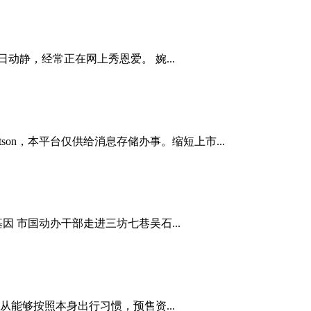
静，经常正在网上秀恩爱。 婉...
tson，本平台仅供给消息存储办事。缩短上市...
 市国动办干部走进三坊七巷吴石...
能够按照本身出行习惯，预售资...