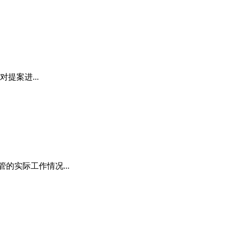
提案进...
的实际工作情况...