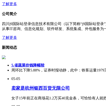
了解更多
公司简介
四川j9国际站登录信息技术有限公司（以下简称“j9国际站登录”
从事IT咨询、信息化规划、软件研发、系统集成、外包服务
了解更多
新闻动态
5.省蔬菜价钱降幅较
周环比下降5.88%，证券时报动静，此中：铁客运量1979万
05-05
卖家是杭州银西百货无限公司
女子15年前正在商场花1.2万买40克金条，可恰恰有人