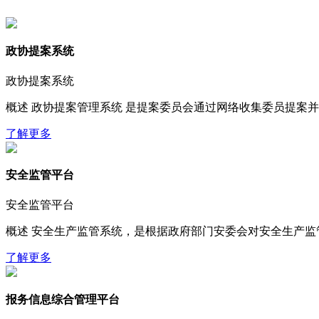
政协提案系统
政协提案系统
概述 政协提案管理系统 是提案委员会通过网络收集委员提案并对
了解更多
安全监管平台
安全监管平台
概述 安全生产监管系统，是根据政府部门安委会对安全生产监管
了解更多
报务信息综合管理平台