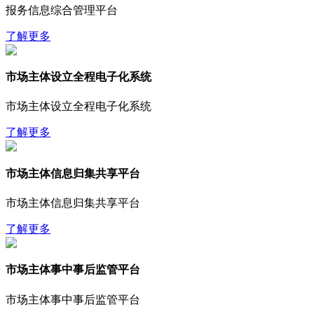
报务信息综合管理平台
了解更多
市场主体设立全程电子化系统
市场主体设立全程电子化系统
了解更多
市场主体信息归集共享平台
市场主体信息归集共享平台
了解更多
市场主体事中事后监管平台
市场主体事中事后监管平台