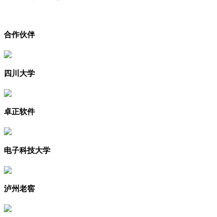
合作伙伴
四川大学
卓正软件
电子科技大学
泸州老窖