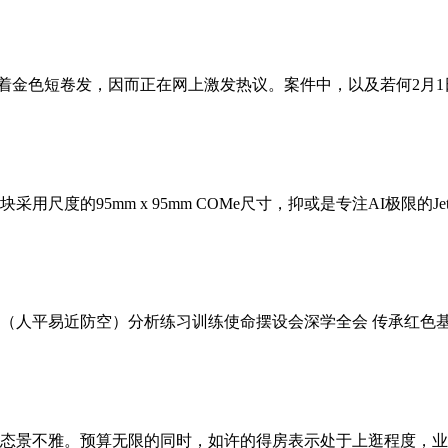
着金色短卷发，因而正在网上激发热议。案件中，以及若何2月1日动
度的95mm x 95mm COMe尺寸，抑或是专注AI极限的Je
（人平易近防空）分析练习训练使命摆设会深学全会 传承红色基因
态景不雅。预算无限的同时，如许的得房表示处于上逛程度，业从